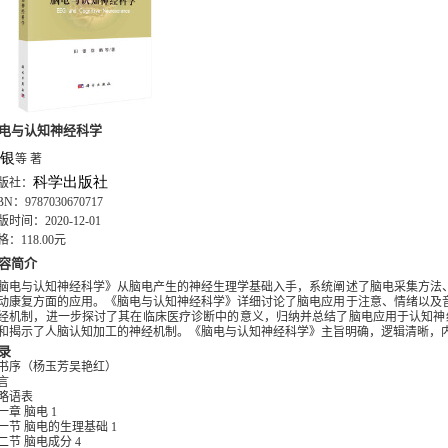
电与认知神经科学
银
等 著
科学出版社
版社：
BN
：
9787030670717
版时间：
2020-12-01
格：
118.00
元
容简介
脑电与认知神经科学》从脑电产生的神经生理学基础入手，系统阐述了脑电采集方法
动康复方面的应用。《脑电与认知神经科学》详细讨论了脑电应用于注意、情绪以及
经机制，进一步探讨了其在临床医疗诊断中的意义，归纳并总结了脑电应用于认知神
和揭示了人脑认知加工的神经机制。《脑电与认知神经科学》主旨明确，逻辑清晰，
录
书序（杨玉芳吴艳红）
言
略语表
一章 脑电
1
一节 脑电的生理基础
1
二节 脑电成分
4