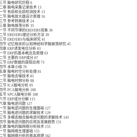
三节 脑电研究历程
6
二章 脑电采集记录技术
13
一节 有损和无损检测技术
13
二节 脑电放大器设计原理
16
三节 参考转换技术
24
三章 脑电振荡分析
35
一节 不同节律的
ERD/ERS
现象
36
二节
ERD/ERS
理论分析方法
39
三节
ERD/ERS
与临床研究
41
四节 记忆相关的认知神经科学脑振荡研究
45
四章
ERP
诱发电位分析
63
一节
ERP
的基本概念及原理
63
二节 主要的
ERP
成分
67
三节
ERP
数据的提取应用
73
四节 本章小结
78
五章 脑电时空分析处理
81
一节 脑电去噪技术
81
二节 脑电时频分析
88
三节
ICA
脑电分析
95
四节
PCA
脑电分析
100
五节
SPCA
脑电分析
108
六节
ERP
成分分解
115
六章 脑电逆问题
127
一节 脑电逆问题的生理基础
127
二节 脑电逆问题的求解技术
129
三节 多模态融合脑电逆问题的求解技术
143
四节 脑电逆问题的应用及发展趋势
151
七章 脑电的脑网络分析技术
155
一节 脑网络生理基础
155
二节 脑网络分析的基本原理
162