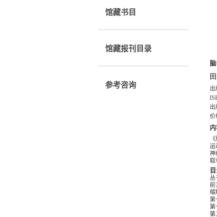
馆藏书目
馆藏报刊目录
脑
田
参考咨询
出
IS
出
价
内
《
运
神
取
目
丛
前
缩
第
第
第