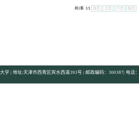
专家、学者以及与会代表、学生前来浏览选购。4、经教
共1条 1/1
首页
上页
下页
尾页
大学心理与行为研究中心，更名为天津师范大学心理与行为研
 | 地址:天津市西青区宾水西道393号 | 邮政编码：300387| 电话：+86-