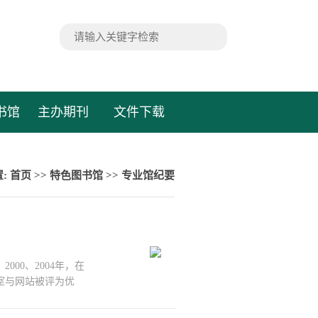
书馆
主办期刊
文件下载
置:
首页
>>
特色图书馆
>>
专业馆纪要
000、2004年，在
室与网站被评为优
国际研讨会国际眼动大
展，吸引众多心理学