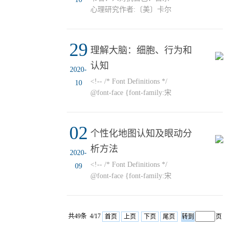
心理研究作者:〔美〕卡尔
·门林格尔出版社:世界图
书出版公司出版时间:2020
29
年05月 ISBN：
理解大脑：细胞、行为和
9787519253639定价：
认知
59.80元 内容简介本书是
2020-
人类自我毁灭倾向研究的
<!-- /* Font Definitions */
10
里程碑。卡尔·门林格尔在
@font-face {font-family:宋
书中开创性地探讨了生死
体; panose-1:2 1 6 0 3 1 1 1
本能与人类疾病、绝望甚
1 1;} @font-face {font-
至自杀行为的关系，对死
02
family:"Cambria Math";
个性化地图认知及眼动分
亡本能和自我毁灭倾向做
panose-1:2 4 5 3 5 4 6 3 2
了全面的考察和分析。他
析方法
4;} @font-face {font-
2020-
认为，人性中固有的破坏
family:Calibri; panose-1:2
<!-- /* Font Definitions */
09
性冲动总是要竭力寻求宣
15 5 2 2 2 4 3 2 4;} @font-
@font-face {font-family:宋
泄的...
face {font-family:Verdana;
体; panose-1:2 1 6 0 3 1 1 1
panose-1:2 11 6 4 3 5 4 4 2
1 1;} @font-face {font-
4;} @font-face {font-
family:"Cambria Math";
共49条 4/17
family:"\@宋体"; panose-
首页
上页
下页
尾页
页
panose-1:2 4 5 3 5 4 6 3 2
1:2 1 6 0 3 1 1 1 1 1;} /*