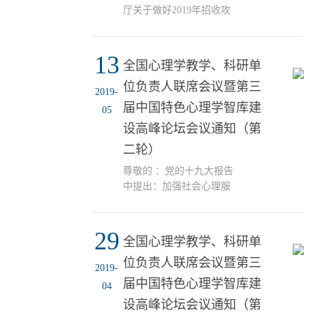
厅关于做好2019年招收攻
读博士学位研究生工作的
通知》（教学厅函
13
[2019]26号）文件精神，
全国心理学教学、科研单
为了加强对2019年招收攻
位负责人联席会议暨第三
读博士学位研究生工作的
2019-
管理，提高博士生选拔质
届中国特色心理学智库建
05
量，确保招生工作科学、
设高峰论坛会议通知（第
规范、公平和安全，结合
二轮）
我部今年博士研究生招生
工作的实际情况，现将我
尊敬的 ：党的十九大报告
部2019年博士研究生录取
中提出：加强社会心理服
工作安排如下。一、指导
务体系建设，培育自尊自
思想2019年博士研究生招
信、理性平和、积极向上
生工作要以提高质量为核
29
的社会心态。在全国教育
全国心理学教学、科研单
心，进一步提高人才选拔
大会上，习近平总书记指
的科学性，充分...
位负责人联席会议暨第三
出教育是国之大计、党之
2019-
大计。2018年12月，国家
届中国特色心理学智库建
04
卫健委等十部委联合下发
设高峰论坛会议通知（第
了《关于印发全国社会心