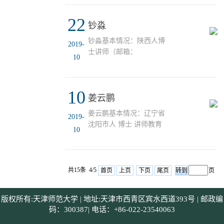
师范学院获教育学学士学
位2009-2012天津师范大学
22
获教育学硕士学位2013-
钞淼
2016天津师范大学获教育
钞淼基本情况：陕西人博
2019-
学博士学位2015-2016英国
士讲师（邮箱：
南安普顿大学视觉与认知
10
chaom@tjnu.edu.cn）教育
研究中心联合培养博士研
背景:2008-2012北京林业
究方向汉语阅读中的词切
大学获理学学士学位2012-
分、老年阅读、老年情绪
10
2015中国科学院心理研究
姜云鹏
与认知。科研项目1.2017
所获理学硕士学位2015-
年天津市哲学社会科学规
姜云鹏基本情况：辽宁省
2019-
2018中国科学院心理研究
划(一般)项目：汉语阅读
沈阳市人 博士 讲师教育
所获理学博士学位研究兴
10
中老年人阅读的副中央凹
背景：2005-2009沈阳工业
趣：青少年心理健康；手
预视效应2.2016...
大学获工学学士学位2010-
机使用；成瘾行为发表论
2013东北师范大学获教育
文：第一作者及通讯作者
学硕士学位2013-2018清华
共15条 4/5
首页
上页
下页
尾页
页
[1]. Chao, M., Xue, D.,
大学获工学博士学位研究
Liu, T., Yang, H., & Hall,
兴趣：利用脑电（ERP和
B. J. (2020). Media use and
版权所有:天津师范大学 | 地址:天津市西青区宾水西道393号 | 邮政编
SSVEP）和磁共振成像
acute psychological
码：300387| 电话：+86-022-23540063
（MRI、DTI、fMRI和rs-
outcomes during...
fMRI等）技术，研究视觉